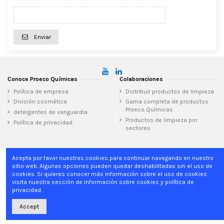
Enviar
Conoce Proeco Químicas
Colaboraciones
Política de empresa
Distribuir productos de limpieza
División cosmética
Gama completa de productos
Proeco Químicas
detergentes de vanguardia
Productos de limpieza por
Política de privacidad
sectores
Acepta por favor nuestras cookies para continuar navegando en nuestro
sitio web. Algunas opciones pueden quedar deshabilitadas sin el uso de
Inicio
cookies. Si quieres conocer más información sobre el uso de cookies
visita nuestra sección de información sobre cookies y política de
privacidad.
Proeco Químicas
Can Clapers, 28, 08181 Sentmenat, Barcelona - Spain
Accept
+34 937 15 04 02
info@proecoquimicas.com