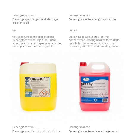
Desengrasantes
Desengrasantes
Desengrasante general de baja
Desengrasante enérgico alcalino
alcalinidad
VIX
ULTRA
VIX Desengrasante poco alcalino
ULTRA Desengrasante alcalino
Desengrasante de baja alcalinidad
concentrado Desengrasante formulado
formulado para la limpieza general de
para la limpieza de suciedades muy
las superficies. Producto para la
tenaces y difíciles. Producto de grandes
limpieza diaria de filtros de cocina,
aplicaciones como la limpieza de filtros
filtros de aire, campanas extractoras de
de cocina, filtros de aire, campanas
humos paredes de cocina, azulejos,
extractoras de humos paredes de
terrazo, sanitarios, mataderos
cocina, azulejos, terrazo, sanitarios,
grasientos, acero inoxidable, suelos
mataderos grasientos, acero inoxidable,
muy sucios, tapicerías de skay en...
suelos muy sucios,...
Desengrasantes
Desengrasantes
Desengrasante industrial cítrico
Desengrasante ecónomico general