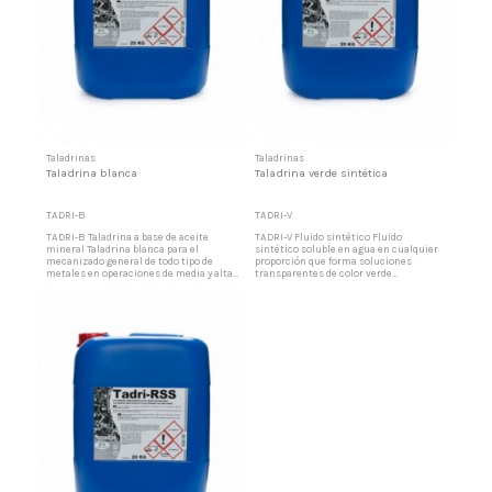
Taladrinas
Taladrinas
Taladrina blanca
Taladrina verde sintética
TADRI-B
TADRI-V
TADRI-B Taladrina a base de aceite
TADRI-V Fluido sintético Fluido
mineral Taladrina blanca para el
sintético soluble en agua en cualquier
mecanizado general de todo tipo de
proporción que forma soluciones
metales en operaciones de media y alta
transparentes de color verde
severidad. Formulado con un aceite
fluorescente. Es un producto exento de
mineral altamente refinado que da
compuestos clorados. Gran resistencia
emulsiones muy estables conteniendo
a la oxidación y estabilidad en servicio.
aditivos de extrema presión. Exento de
Excelente poder anticorrosivo Elevado
nitritos, compuestos clorados, boro y
poder refrigerante. Neutralidad frente a
aminas. Taladrina blanca para la...
las pinturas. Poder...