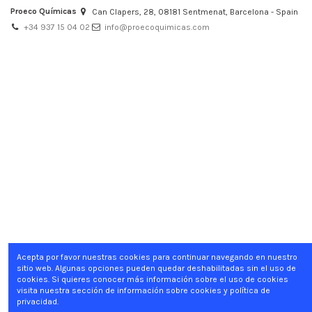
Proeco Químicas
Can Clapers, 28, 08181 Sentmenat, Barcelona - Spain
+34 937 15 04 02
info@proecoquimicas.com
Acepta por favor nuestras cookies para continuar navegando en nuestro
sitio web. Algunas opciones pueden quedar deshabilitadas sin el uso de
cookies. Si quieres conocer más información sobre el uso de cookies
visita nuestra sección de información sobre cookies y política de
privacidad.