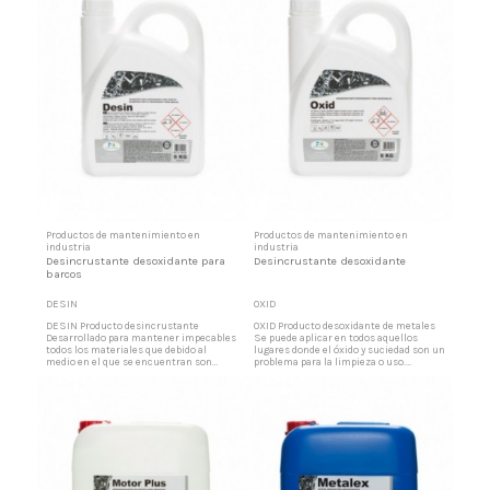
protege todo tipo de...
una mezcla equilibrada de aceites y...
Productos de mantenimiento en
Productos de mantenimiento en
industria
industria
Desincrustante desoxidante para
Desincrustante desoxidante
barcos
DESIN
OXID
DESIN Producto desincrustante
OXID Producto desoxidante de metales
Desarrollado para mantener impecables
Se puede aplicar en todos aquellos
todos los materiales que debido al
lugares donde el óxido y suciedad son un
medio en el que se encuentran son
problema para la limpieza o uso.
atacados y envejecidos por el salitre del
Elimina también incrustaciones
mar. Esta fórmula magistral permite
calcáreas, (azulejos cromados, loza,
que las cadenas, boyas, aceros
porcelana, etc.) Eliminador de
inoxidables, plásticos, galvanizados,
suciedades fuertes A la vez que
grilletes, anclas, etc., permanezcan
desoxida también disuelve suciedades
relucientes como el primer día....
difíciles de superficies metálicas....