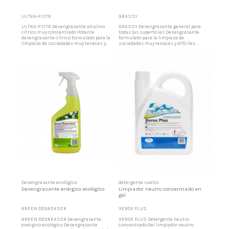
ULTRA-P CITR
GRASSY
ULTRA-P CITR Desengrasante alcalino
GRASSY Desengrasante general para
cítrico muy concentrado Potente
todas las superficies Desengrasante
desengrasante cítrico formulado para la
formulado para la limpieza de
limpieza de suciedades muy tenaces y
suciedades muy tenaces y difíciles.
difíciles. Producto de grandes
Producto de grandes aplicaciones como
aplicaciones como la limpieza de filtros
la limpieza de filtros de cocina, filtros de
de cocina, filtros de aire, campanas
aire, campanas extractoras de humos,
extractoras de humos paredes de
paredes de cocina, azulejos, terrazo,
cocina, azulejos, terrazo, sanitarios,
sanitarios, mataderos grasientos, acero
mataderos grasientos, acero...
inoxidable, suelos muy...
Desengrasante ecológico
detergente suelos
Desengrasante enérgico ecológico
Limpiador neutro concentrado en
gel
GREEN DEGREASER
XEROX PLUS
GREEN DEGREASER Desengrasante
XEROX PLUS Detergente neutro
enérgico ecológico Desengrasante
concentrado Gel limpiador neutro