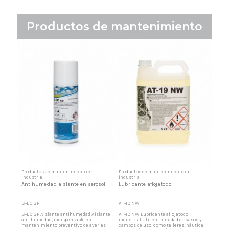
Productos de mantenimiento
Productos de mantenimiento en
Productos de mantenimiento en
industria
industria
Antihumedad aislante en aerosol
Lubricante aflojatodo
S-EC SP
AT-19 NW
S-EC SP Aislante antihumedad Aislante
AT-19 NW Lubricante aflojatodo
antihumedad, indispensable en
industrial Útil en infinidad de casos y
mantenimiento preventivo de averías
campos de uso, como talleres, náutica,