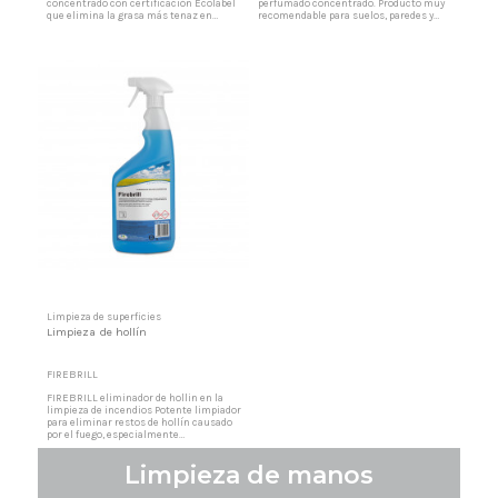
concentrado con certificación Ecolabel
perfumado concentrado. Producto muy
que elimina la grasa más tenaz en
recomendable para suelos, paredes y
cocinas industriales y otros entornos
superficies vitrificadas, lavabos. Gel de
exigentes. Su pH alcalino (12 ± 1) y sus
color azulado perfumado. No raya
ingredientes biodegradables actúan a
ninguna superficie, limpia y desengrasa
fondo sobre filtros de aire, campanas,
a fondo. Limpia sin empañar y sin dejar
azulejos, suelos muy sucios, acero
huellas, fácil y cómodo de aplicar. Baja
inoxidable, tapicerías y más,...
dosis de detergente...
Limpieza de superficies
Limpieza de hollín
FIREBRILL
FIREBRILL eliminador de hollin en la
limpieza de incendios Potente limpiador
para eliminar restos de hollín causado
por el fuego, especialmente
recomendado para primeras limpiezas
donde se ha sucedido un incendio,
Limpieza de manos
además de paredes interiores de
chimeneas y calderas de combustión.
Limpiar hollin Su alto poder de