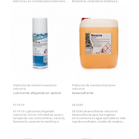
eléctricas, en instalaciones exteriores e
fontanería, carpintería metálica e
interiores como lubricante multiusos.
industria en general. Producto que
Como repelente de humedad en talleres
actúa en profundidad sobre las piezas
de automoción como hidrofugante y
agarrotadas por el óxido, volviendo a
autoarranque y en todo tipo de actividad
ellas la movilidad deseada. Lubricación y
que se necesite un lubricante repelente
protección de las piezas Lubrica y
de humedad. Líquido...
protege todo tipo de...
Productos de mantenimiento en
Productos de mantenimiento en
industria
industria
Lubricante aflojatodo en aerosol
Desencofrante
AT-19 SP
DESCRO
AT-19 SP Lubricante aflojatodo
DESCRO Desencofrante industrial
industrial Útil en infinidad de casos y
Desencofrante para hormigones
campos de uso, como talleres, náutica,
emulsionante en agua aplicable en todo
fontanería, carpintería metálica e
tipo de encofrados, moldes de madera,
industria en general. Producto que
vigas, viguetas y desmoldeo de
actúa en profundidad sobre las piezas
estructuras. Una vez hecha la mezcla
agarrotadas por el óxido, volviendo a
se puede aplicar a brocha, pulverizando,
ellas la movilidad deseada. Lubricación y
por inmersión, etc. Emulsión
protección de las piezas Lubrica y
desencofrante Producto constituido por