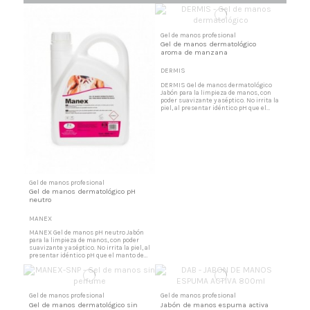
actuación acaba con el
ennegrecimiento y...
Gel de manos profesional
Gel de manos dermatológico
aroma de manzana
DERMIS
DERMIS Gel de manos dermatológico
Jabón para la limpieza de manos, con
poder suavizante y aséptico. No irrita la
piel, al presentar idéntico pH que el
manto de la piel. Elevado poder
detergente en suciedades. Formación de
espuma estabilizada pero fácilmente es
eliminada por simple aclarado. Jabón de
manos perfumado No corroe los
dosificadores empleados...
Gel de manos profesional
Gel de manos dermatológico pH
neutro
MANEX
MANEX Gel de manos pH neutro Jabón
para la limpieza de manos, con poder
suavizante y aséptico. No irrita la piel, al
presentar idéntico pH que el manto de
la piel. Elevado poder detergente en
suciedades. Formación de espuma
estabilizada pero fácilmente es
eliminada por simple aclarado. Jabón de
manos perfumado No corroe los
Gel de manos profesional
Gel de manos profesional
dosificadores empleados...
Gel de manos dermatológico sin
Jabón de manos espuma activa