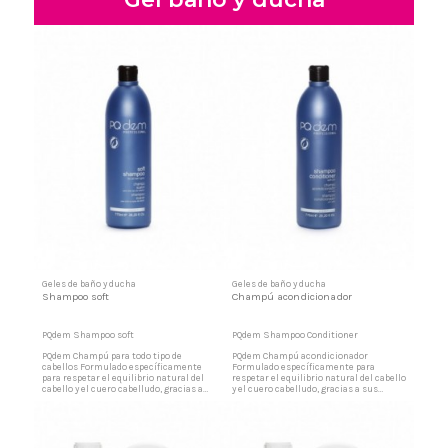
proporciones y altamente espumante.
No irrita la piel, al presentar idéntico
pH. Formación de espuma estabilizada
pero de...
Geles de baño y ducha
Geles de baño y ducha
Shampoo soft
Champú acondicionador
PQdem Shampoo soft
PQdem Shampoo Conditioner
PQdem Champú para todo tipo de
PQdem Champú acondicionador
cabellos Formulado específicamente
Formulado específicamente para
para respetar el equilibrio natural del
respetar el equilibrio natural del cabello
cabello y el cuero cabelludo, gracias a
y el cuero cabelludo, gracias a sus
sus ingredientes suaves y
ingredientes suaves y
dermocompatibles de alta calidad y
dermocompatibles de alta calidad y
efecto sinérgico, que limpian sin irritar
efecto sinérgico, que limpian sin irritar
ni resecar, protegiéndolo de las
ni resecar y lo protegen de las
agresiones externas. Champú uso diario
agresiones externas. Champú