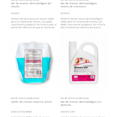
Gel de manos dermatológico pH
Gel de manos dermatológico
neutro
aroma de manzana
MANEX
DERMIS
MANEX Gel de manos pH neutro Jabón
DERMIS Gel de manos dermatológico
para la limpieza de manos, con poder
Jabón para la limpieza de manos, con
suavizante y aséptico. No irrita la piel, al
poder suavizante y aséptico. No irrita la
presentar idéntico pH que el manto de
piel, al presentar idéntico pH que el
la piel. Elevado poder detergente en
manto de la piel. Elevado poder
suciedades. Formación de espuma
detergente en suciedades. Formación de
estabilizada pero fácilmente es
espuma estabilizada pero fácilmente es
eliminada por simple aclarado. Jabón de
eliminada por simple aclarado. Jabón de
manos perfumado No corroe los
manos perfumado No corroe los
dosificadores empleados...
dosificadores empleados...
Gel de manos profesional
Gel de manos profesional
Jabón de manos espuma activa
Gel de manos dermatológico sin
perfume
DAB.ESP.MA.B800
MANEX-SNP