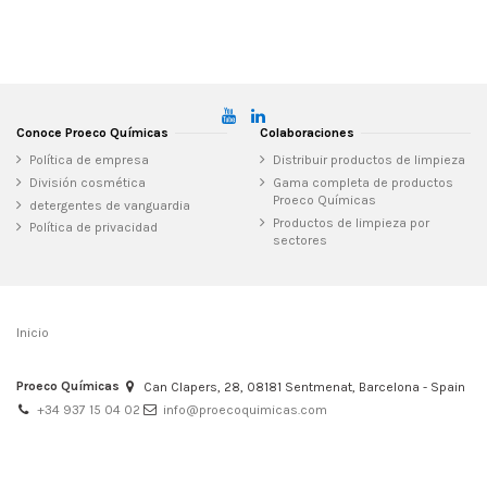
Conoce Proeco Químicas
Colaboraciones
Política de empresa
Distribuir productos de limpieza
División cosmética
Gama completa de productos
Proeco Químicas
detergentes de vanguardia
Productos de limpieza por
Política de privacidad
sectores
Inicio
Proeco Químicas
Can Clapers, 28, 08181 Sentmenat, Barcelona - Spain
+34 937 15 04 02
info@proecoquimicas.com