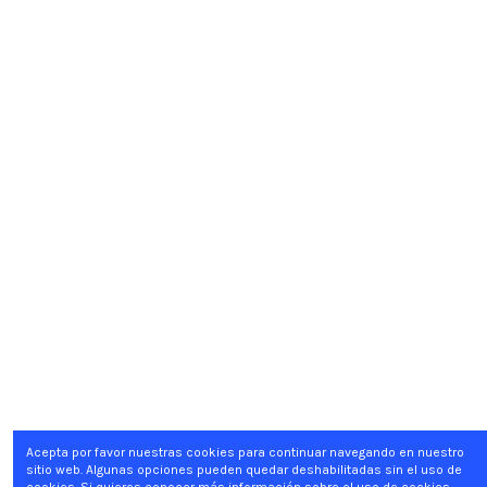
Acepta por favor nuestras cookies para continuar navegando en nuestro
sitio web. Algunas opciones pueden quedar deshabilitadas sin el uso de