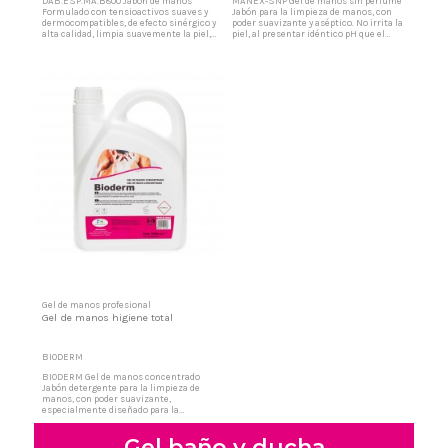
DAB.ESP.MA.B800 Jabón de manos
MANEX-SNP Gel de manos sin perfume
Formulado con tensioactivos suaves y
Jabón para la limpieza de manos, con
dermocompatibles, de efecto sinérgico y
poder suavizante y aséptico. No irrita la
alta calidad, limpia suavemente la piel,
piel, al presentar idéntico pH que el
sin resecarla nio irritarla, dejando en
manto de la piel. Elevado poder
las manos una agradable sensación de
detergente en suciedades. Formación de
limpieza y un sutil aroma. Libre de
espuma estabilizada pero fácilmente es
parabenos y sales orgánicas La
eliminada por simple aclarado. Gel de
formación instantánea de abundante
manos dermatológico Producto de gran
espuma permite un lavado...
concentración lo...
Gel de manos profesional
Gel de manos higiene total
BIODERM
BIODERM Gel de manos concentrado
Jabón detergente para la limpieza de
manos, con poder suavizante,
especialmente diseñado para la
industria alimentaria. Gel de color
blanco y agradable perfume, totalmente
Gel baño y ducha
miscible en agua en todas las