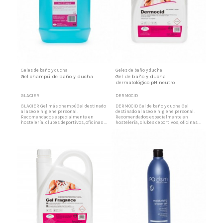
Geles de baño y ducha
Geles de baño y ducha
Gel champú de baño y ducha
Gel de baño y ducha
dermatológico pH neutro
GLACIER
DERMOCID
GLACIER Gel más champúGel destinado
DERMOCID Gel de baño y ducha Gel
al aseo e higiene personal.
destinado al aseo e higiene personal.
Recomendados especialmente en
Recomendados especialmente en
hostelería, clubes deportivos, oficinas y
hostelería, clubes deportivos, oficinas y
en general centros institucionales. Por
en general centros institucionales. Por
su composición y pH neutro, es un
su composición y pH neutro, es un
producto muy adecuado para cualquier
producto muy adecuado para cualquier
tipo de piel. Ge/champú de higiene
tipo de piel. Gel de higiene corporal Los
corporalLíquido cremoso opacificado
elementos limpiadores, suavizantes y
con agradable esencia. Los elementos...
acondicionadores que...