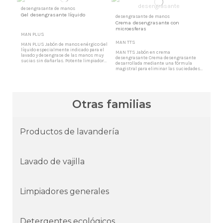
desengrasante de manos
Gel desengrasante líquido
desengrasante de manos
Crema desengrasante con
microesferas
MAN PLUS
MAN TTS
MAN PLUS Jabón de manos enérgico Gel
líquido especialmente indicado para el
MAN TTS Jabón en crema
lavado y desengrase de las manos muy
desengrasante Crema desengrasante
sucias sin dañarlas. Potente limpiador
desarrollada mediante una fórmula
de manos Indicado para casos en que se
magistral para eliminar las suciedades
requiera una enérgica limpieza, para
más difíciles, que otros productos
suciedades de grasas, aceites, óxido,
convencionales no pueden eliminar. Las
carbonilla, etc.
microesferas penetran eliminando
cualquier tipo de suciedad por
persistente que sea. Desengrasante con
Otras familias
microesferas Indicado para casos en
que se...
Productos de lavandería
Lavado de vajilla
Limpiadores generales
Detergentes ecológicos