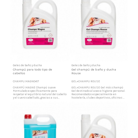
Por su estudiada composición,...
acondicionador para uso diario
Enriquecido con...
Geles de baño y ducha
Geles de baño y ducha
Champú para todo tipo de
Gel champú de baño y ducha
cabellos
Rouse
CHAMPU.MAGN0417
GEL+CHAMPU ROUSE
CHAMPÚ MAGNE Champú suave
GEL+CHAMPU ROUSE Gel más champú
Formulado específicamente para
Gel destinado al aseo e higiene personal.
respetar el equilibrio natural del cabello
Recomendados especialmente en
y el cuero cabelludo, gracias a sus
hostelería, clubes deportivos, oficinas y
ingredientes suaves y
en general centros institucionales. Por
dermocompatibles de alta calidad y
su composición y pH neutro, es un
efecto sinérgico, que limpian sin irritar
producto muy adecuado para cualquier
ni resecar, protegiéndolo de las
tipo de piel. Gel/champú de higiene
agresiones externas. Champú uso diario
corporal Líquido cremoso opacificado
Por su estudiada composición, deja el
con agradable esencia....
cabello...