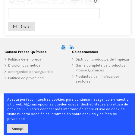
Enviar
Conoce Proeco Químicas
Colaboraciones
Política de empresa
Distribuir productos de limpieza
División cosmética
Gama completa de productos
Proeco Químicas
detergentes de vanguardia
Productos de limpieza por
Política de privacidad
sectores
Acepta por favor nuestras cookies para continuar navegando en nuestro
sitio web. Algunas opciones pueden quedar deshabilitadas sin el uso de
Inicio
cookies. Si quieres conocer más información sobre el uso de cookies
visita nuestra sección de información sobre cookies y política de
privacidad.
Proeco Químicas
Can Clapers, 28, 08181 Sentmenat, Barcelona - Spain
Accept
+34 937 15 04 02
info@proecoquimicas.com