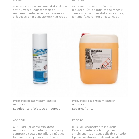
S-EC SP Aislante antihumedad Aislante
AT-19 NW Lubricante aflojatodo
antihumedad, indispensable en
industrial Útil en infinidad de casos y
mantenimiento preventivo de averías
campos de uso, como talleres, náutica,
eléctricas, en instalaciones exteriores e
fontanería, carpintería metálica e
interiores como lubricante multiusos.
industria en general. Producto que
Como repelente de humedad en talleres
actúa en profundidad sobre las piezas
de automoción como hidrofugante y
agarrotadas por el óxido, volviendo a
autoarranque y en todo tipo de actividad
ellas la movilidad deseada. Lubricación y
que se necesite un lubricante repelente
protección de las piezas Lubrica y
de humedad. Líquido...
protege todo tipo de...
Productos de mantenimiento en
Productos de mantenimiento en
industria
industria
Lubricante aflojatodo en aerosol
Desencofrante
AT-19 SP
DESCRO
AT-19 SP Lubricante aflojatodo
DESCRO Desencofrante industrial
industrial Útil en infinidad de casos y
Desencofrante para hormigones
campos de uso, como talleres, náutica,
emulsionante en agua aplicable en todo
fontanería, carpintería metálica e
tipo de encofrados, moldes de madera,