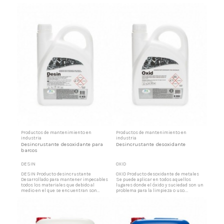
industria en general. Producto que
vigas, viguetas y desmoldeo de
actúa en profundidad sobre las piezas
estructuras. Una vez hecha la mezcla
agarrotadas por el óxido, volviendo a
se puede aplicar a brocha, pulverizando,
ellas la movilidad deseada. Lubricación y
por inmersión, etc. Emulsión
protección de las piezas Lubrica y
desencofrante Producto constituido por
protege todo tipo de...
una mezcla equilibrada de aceites y...
Productos de mantenimiento en
Productos de mantenimiento en
industria
industria
Desincrustante desoxidante para
Desincrustante desoxidante
barcos
DESIN
OXID
DESIN Producto desincrustante
OXID Producto desoxidante de metales
Desarrollado para mantener impecables
Se puede aplicar en todos aquellos
todos los materiales que debido al
lugares donde el óxido y suciedad son un
medio en el que se encuentran son
problema para la limpieza o uso.
atacados y envejecidos por el salitre del
Elimina también incrustaciones
mar. Esta fórmula magistral permite
calcáreas, (azulejos cromados, loza,
que las cadenas, boyas, aceros
porcelana, etc.) Eliminador de
inoxidables, plásticos, galvanizados,
suciedades fuertes A la vez que
grilletes, anclas, etc., permanezcan
desoxida también disuelve suciedades
relucientes como el primer día....
difíciles de superficies metálicas....