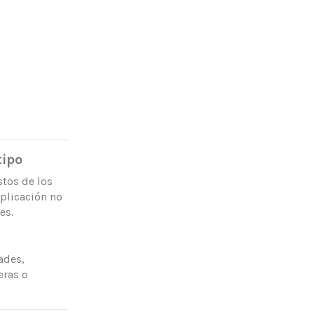
tipo
stos de los
aplicación no
es.
ades,
eras o