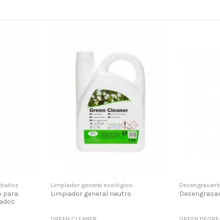
e baños
Limpìador general ecológico
Desengrasant
o para
Limpiador general neutro
Desengrasan
mados
GREEN CLEANER
GREEN DEGRE