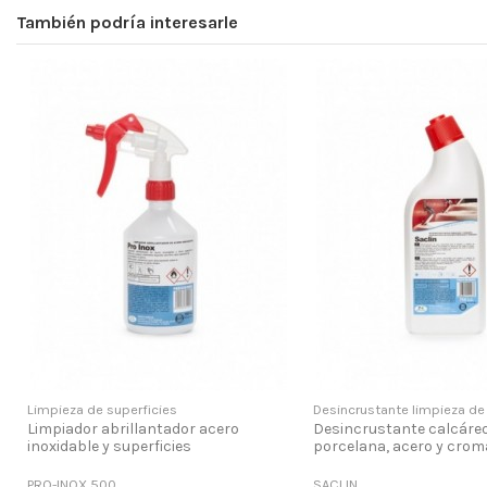
También podría interesarle
Limpieza de superficies
Desincrustante limpieza d
Limpiador abrillantador acero
Desincrustante calcáre
inoxidable y superficies
porcelana, acero y cro
PRO-INOX 500
SACLIN