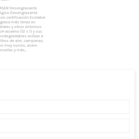
ASER Desengrasante
lógico Desengrasante
on certificación Ecolabel
a grasa más tenaz en
riales y otros entornos
H alcalino (12 ± 1) y sus
biodegradables actúan a
ltros de aire, campanas,
los muy sucios, acero
icerías y más,...