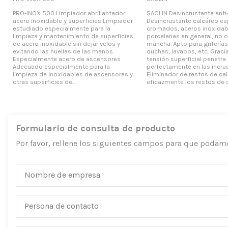
PRO-INOX 500 Limpiador abrillantador
SACLIN Desincrustante anti-
acero inoxidable y superficies Limpiador
Desincrustante calcáreo es
estudiado especialmente para la
cromados, aceros inoxidab
limpieza y mantenimiento de superficies
porcelanas en general, no o
de acero inoxidable sin dejar velos y
mancha. Apto para griferías
evitando las huellas de las manos.
duchas, lavabos, etc. Graci
Especialmente acero de ascensores
tensión superficial penetra
Adecuado especialmente para la
perfectamente en las incru
limpieza de inoxidables de ascensores y
Eliminador de restos de cal
otras superficies de...
eficazmente los restos de cal
Formulario de consulta de producto
Por favor, rellene los siguientes campos para que podam