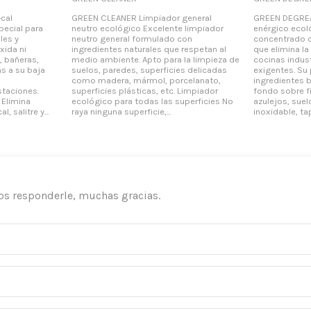
cal
GREEN CLEANER Limpiador general
GREEN DEGRE
pecial para
neutro ecológico Excelente limpiador
enérgico eco
les y
neutro general formulado con
concentrado c
xida ni
ingredientes naturales que respetan al
que elimina l
, bañeras,
medio ambiente. Apto para la limpieza de
cocinas indust
as a su baja
suelos, paredes, superficies delicadas
exigentes. Su p
como madera, mármol, porcelanato,
ingredientes 
staciones.
superficies plásticas, etc. Limpiador
fondo sobre fi
 Elimina
ecológico para todas las superficies No
azulejos, sue
, salitre y...
raya ninguna superficie,...
inoxidable, tap
os responderle, muchas gracias.