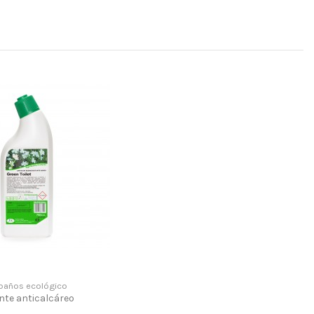
 baños ecológico
nte anticalcáreo
e