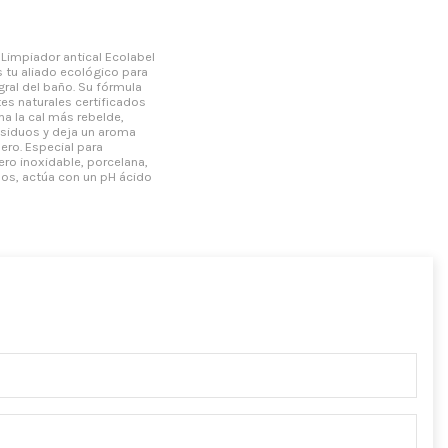
Limpiador antical Ecolabel
s tu aliado ecológico para
egral del baño. Su fórmula
es naturales certificados
na la cal más rebelde,
esiduos y deja un aroma
ero. Especial para
ro inoxidable, porcelana,
los, actúa con un pH ácido