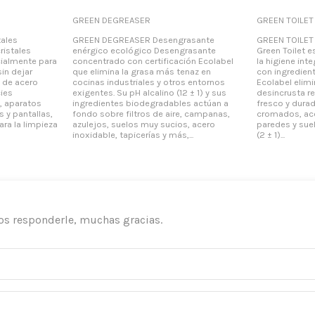
GREEN DEGREASER
GREEN TOILET
ales
GREEN DEGREASER Desengrasante
GREEN TOILET 
ristales
enérgico ecológico Desengrasante
Green Toilet e
ialmente para
concentrado con certificación Ecolabel
la higiene int
in dejar
que elimina la grasa más tenaz en
con ingredient
s de acero
cocinas industriales y otros entornos
Ecolabel elimi
cies
exigentes. Su pH alcalino (12 ± 1) y sus
desincrusta r
, aparatos
ingredientes biodegradables actúan a
fresco y durad
 y pantallas,
fondo sobre filtros de aire, campanas,
cromados, ace
ara la limpieza
azulejos, suelos muy sucios, acero
paredes y sue
inoxidable, tapicerías y más,...
(2 ± 1)...
os responderle, muchas gracias.