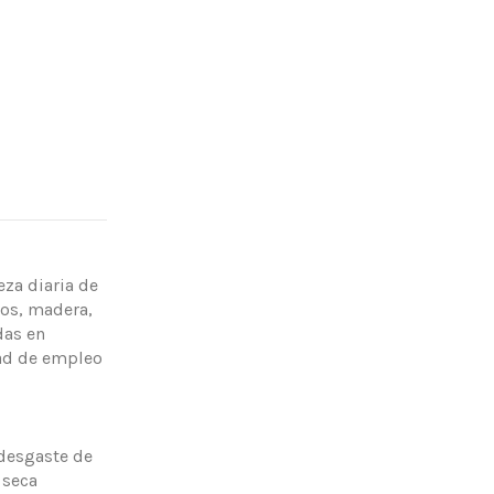
eza diaria de
jos, madera,
das en
idad de empleo
 desgaste de
 seca