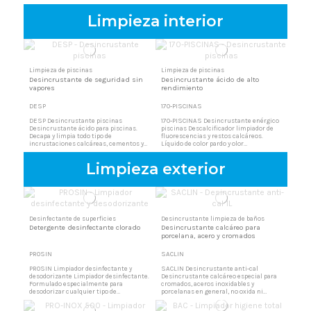
sube el pH del agua de piscina para
que baja el pH del agua de piscina para
conseguir el grado adecuado.
conseguir el grado adecuado.
Limpieza interior
Limpieza de piscinas
Limpieza de piscinas
Desincrustante de seguridad sin
Desincrustante ácido de alto
vapores
rendimiento
DESP
170-PISCINAS
DESP Desincrustante piscinas
170-PISCINAS Desincrustante enérgico
Desincrustante ácido para piscinas.
piscinas Descalcificador limpiador de
Decapa y limpia todo tipo de
fluorescencias y restos calcáreos.
incrustaciones calcáreas, cementos y
Líquido de color pardo y olor
fluorescencias, verdines, etc. Limpiador
característico. Limpiador ácido muy
ácido para piscinas Producto ácido
potente para piscinas Decapa y limpia
Limpieza exterior
exento de vapores y humos tóxicos ideal
todo tipo de incrustaciones calcáreas,
para limpiar interiores de piscinas y
cementos y fluorescencias. Limpiador
alrededores.
ácido de alto rendimiento.
Desinfectante de superficies
Desincrustante limpieza de baños
Detergente desinfectante clorado
Desincrustante calcáreo para
porcelana, acero y cromados
PROSIN
SACLIN
PROSIN Limpiador desinfectante y
SACLIN Desincrustante anti-cal
desodorizante Limpiador desinfectante.
Desincrustante calcáreo especial para
Formulado especialmente para
cromados, aceros inoxidables y
desodorizar cualquier tipo de
porcelanas en general, no oxida ni
superficies. Recomendado en
mancha. Apto para griferías, bañeras,
colectividades, sanitarios, hospitales,
duchas, lavabos, etc. Gracias a su baja