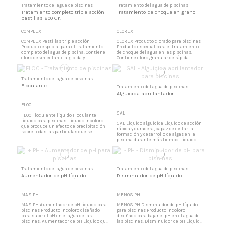
Tratamiento del agua de piscinas
Tratamiento del agua de piscinas
Tratamiento completo triple acción
Tratamiento de choque en grano
pastillas 200 Gr.
COMPLEX
CLOREX
COMPLEX Pastillas triple acción
CLOREX Producto clorado para piscinas
Producto especial para el tratamiento
Producto especial para el tratamiento
completo del agua de piscina. Contiene
de choque del agua en las piscinas.
cloro desinfectante algicida y
Contiene cloro granular de rápida
flucolante, sólo necesita controlar el pH
disolución. Muy útil para recuperar el
del cloro residual libre. Tabletas
agua después de lluvias, hojas de
desinfectantes Compuesto sólido en
árboles, o gran afluencia de bañistas.
Tratamiento del agua de piscinas
tabletas de 200 gr. formulado para
Desinfección rápida del agua de piscina
Floculante
obtener con su sola aplicación un agua
Compuesto sólido en grano formulado
Tratamiento del agua de piscinas
totalmente desinfectada...
para obtener con su...
Alguicida abrillantador
FLOC
GAL
FLOC Floculante líquido Floculante
líquido para piscinas. Líquido incoloro
GAL Líquido alguicida Líquido de acción
que produce un efecto de precipitación
rápida y duradera, capaz de evitar la
sobre todas las partículas que se
formación y desarrollo de algas en la
encuentran en suspensión en el agua
piscina durante más tiempo. Líquido
de la piscina. Producto floculante para
alguicida para piscinas Efecto
piscinas Líquido floculante incoloro
abrillantador que provoca una mayor
para su uso en piscinas.
brillantez y transparencia del agua. No
produce espuma. Uso en el agua del
vaso de las piscinas.
Tratamiento del agua de piscinas
Tratamiento del agua de piscinas
Aumentador de pH líquido
Disminuidor de pH líquido
MAS PH
MENOS PH
MAS PH Aumentador de pH líquido para
MENOS PH Disminuidor de pH líquido
piscinas Producto incoloro diseñado
para piscinas Producto incoloro
para subir el pH en el agua de las
diseñado para bajar el pH en el agua de
piscinas. Aumentador de pH Líquido que
las piscinas. Disminuidor de pH Líquido