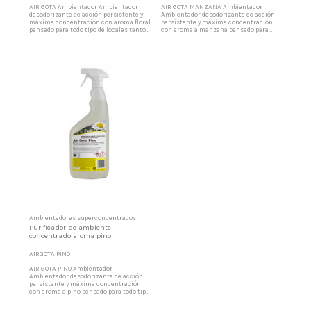
AIR GOTA Ambientador Ambientador
AIR GOTA MANZANA Ambientador
desodorizante de acción persistente y
Ambientador desodorizante de acción
máxima concentración con aroma floral
persistente y máxima concentración
pensado para todo tipo de locales tanto
con aroma a manzana pensado para
públicos como privados que, debido a un
todo tipo de locales tanto públicos como
intenso tráfico de personas o
privados que, debido a un intenso tráfico
materiales, requieran de un ambiente
de personas o materiales, requieran de
agradable. Ideal para oficinas, salas de
un ambiente agradable. Ideal para
fiesta, centros comerciales,
oficinas, salas de fiesta, centros
restaurantes, etc....
comerciales, restaurantes, etc....
Ambientadores superconcentrados
Purificador de ambiente
concentrado aroma pino
AIRGOTA PINO
AIR GOTA PINO Ambientador
Ambientador desodorizante de acción
persistente y máxima concentración
con aroma a pino pensado para todo tipo
de locales tanto públicos como privados
que, debido a un intenso tráfico de