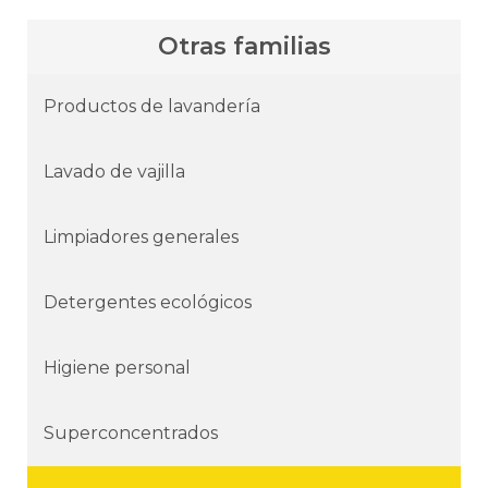
personas o materiales, requieran de un
ambiente agradable. Ideal para oficinas,
salas de fiesta, centros comerciales,
Otras familias
restaurantes, etc....
Productos de lavandería
Lavado de vajilla
Limpiadores generales
Detergentes ecológicos
Higiene personal
Superconcentrados