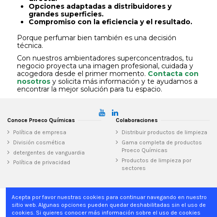
Opciones adaptadas a distribuidores y
grandes superficies.
Compromiso con la eficiencia y el resultado.
Porque perfumar bien también es una decisión
técnica.
Con nuestros ambientadores superconcentrados, tu
negocio proyecta una imagen profesional, cuidada y
acogedora desde el primer momento.
Contacta con
nosotros
y solicita más información y te ayudamos a
encontrar la mejor solución para tu espacio.
Conoce Proeco Químicas
Colaboraciones
Política de empresa
Distribuir productos de limpieza
División cosmética
Gama completa de productos
Proeco Químicas
detergentes de vanguardia
Productos de limpieza por
Política de privacidad
sectores
Acepta por favor nuestras cookies para continuar navegando en nuestro
sitio web. Algunas opciones pueden quedar deshabilitadas sin el uso de
Inicio
cookies. Si quieres conocer más información sobre el uso de cookies