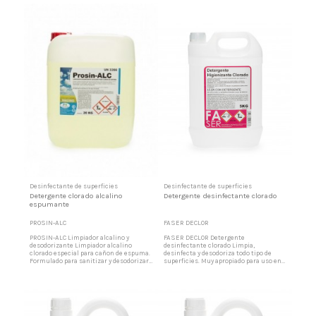
superficies. Recomendado en
de superficie mediante lanza, equipo
colectividades, sanitarios, hospitales,
generador o proyección a presión de
etc. Eliminador de malos olores Las
espuma. Producto clorado para limpieza
propiedades del producto son muy
por contacto Recomendado en
específicas, proporciona limpieza y
colectividades, cárnicas, conserveras,
desinfección, eliminando los malos
lácteas, hospitales,...
olores y...
Desinfectante de superficies
Desinfectante de superficies
Detergente clorado alcalino
Detergente desinfectante clorado
espumante
PROSIN-ALC
FASER DECLOR
PROSIN-ALC Limpiador alcalino y
FASER DECLOR Detergente
desodorizante Limpiador alcalino
desinfectante clorado Limpia,
clorado especial para cañon de espuma.
desinfecta y desodoriza todo tipo de
Formulado para sanitizar y desodorizar
superficies. Muy apropiado para uso en
por contacto cualquier tipo de
colectividades, hospitales, industria
superficie mediante lanza, equipo
alimentaria, cámaras frigoríficas,
generador o proyección a presión de
lavabos, etc. Producto Biodegradable.
espuma Producto clorado alcalino para
Lejía con detergente Las propiedades del
limpieza por contacto Recomendado en
producto son muy específicas,
colectividades, cárnicas,...
proporciona limpieza y desinfección,...