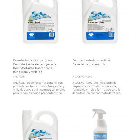
Desinfectante de superficies
Desinfectante de superficies
Desinfectante de uso general.
Desinfectante viricida
Desinfectante bactericida,
fungicida y viricida
CNC SANI
ALCOLAC PLUS
CNC SANI Desinfectante general con
ALCOLAC PLUS Desinfectante de
propiedades bactericidas, fungicidas y
superficies, viricida, bactericida,
viricidas CNC Sani Poderoso germicida
fungicida Viricida formulado para la
para la desinfección por contacto de
desinfección por contacto de zonas,
todo tipo de superficies, depósitos,
superficies y materiales. Aplicar
recipientes, utensilios y pequeño
mediante pulverización del producto
material en industria alimentaria y en
puro, sobre superficies o utensilios,
todo tipo de instalaciones en general
desde una distancia de 40 cm, a razón de
Potente desinfectante por contacto
5 ml por m2. Dejar secar. Antes de la
Consiste en una...
aplicación del producto...