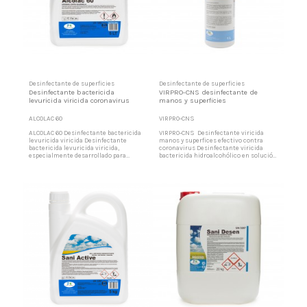
Desinfectante de superficies
Desinfectante de superficies
Desinfectante bactericida
VIRPRO-CNS desinfectante de
levuricida viricida coronavirus
manos y superficies
ALCOLAC 60
VIRPRO-CNS
ALCOLAC 60 Desinfectante bactericida
VIRPRO-CNS Desinfectante viricida
levuricida viricida Desinfectante
manos y superfices efectivo contra
bactericida levuricida viricida,
coronavirus Desinfectante viricida
especialmente desarrollado para
bactericida hidroalcohólico en solución,
industria alimentaria y ámbito general,
formulado y homologado por el
exento de amonios cuaternarios, apto
Ministerio de Sanidad y Consumo para
para la desinfección por contacto de
la desinfección de manos y superficies
zonas, superficies y materiales. Cumple
en general e industria alimentaria.
Norma UNE-EN 14476 a una
según composición recomendada por la
concentracion de 50%, con 5 minutos
Organización Mundial de la...
de...