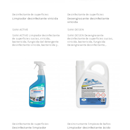
Desinfectante de superficies
Desinfectante de superficies
Limpiador desinfectante viricida
Desengrasante desinfectante
viricida
SANI ACTIVE
SANI DESEN
SANI ACTIVE Limpiador desinfectante
SANI DESEN Desengrasante
de superficies sucias, viricida,
desinfectante de superficies sucias,
bactericida, fungicida Gel detergente
viricida, bactericida, fungicida
desinfectante viricida, bactericida y
Desengrasante desinfectante,
fungicida, aprobado por las Autoridades
detergente de superficies (suelos,
sanitarias para efectuar una limpieza y
paredes y techos), recipientes,
desinfección simultánea, homologado
depósitos, utensilios y pequeño
para superficies sucias. Apto para
material en todo tipo de instalaciones
industria alimentaria y uso general.
en industria alimentaria y general. Su
Formulado especialmente...
formulación específica permite
también la aplicación...
Desinfectante de superficies
Desincrustante limpieza de baños
Desinfectante limpiador
Limpiador desinfectante ácido