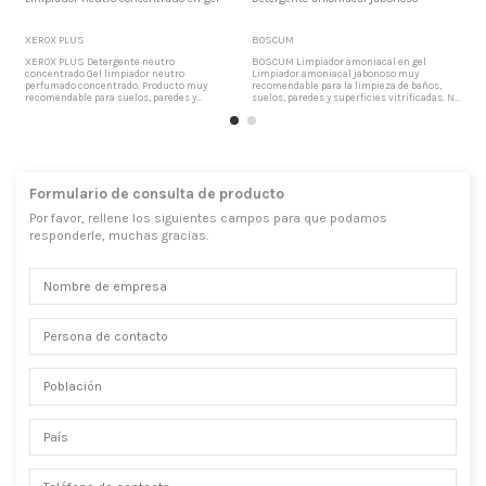
b
XEROX PLUS
BOSCUM
P
XEROX PLUS Detergente neutro
BOSCUM Limpiador amoniacal en gel
P
concentrado Gel limpiador neutro
Limpiador amoniacal jabonoso muy
D
perfumado concentrado. Producto muy
recomendable para la limpieza de baños,
l
recomendable para suelos, paredes y
suelos, paredes y superficies vitrificadas. No
a
superficies vitrificadas, lavabos. Gel de color
raya ninguna superficie, limpia y desengrasa
p
azulado perfumado. No raya ninguna
a fondo. Limpieza amoniacal Detergente
n
superficie, limpia y desengrasa a fondo.
amoniacal muy concentrado, obteniendo un
f
Limpia sin empañar y sin dejar huellas, fácil
gran rendimiento con él. Es un producto
a
y cómodo de aplicar. Baja dosis de
biodegradable que cumple las normas...
c
detergente...
Formulario de consulta de producto
Por favor, rellene los siguientes campos para que podamos
responderle, muchas gracias.