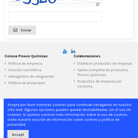
Enviar
Conoce Proeco Químicas
Colaboraciones
Política de empresa
Distribuir productos de limpieza
División cosmética
Gama completa de productos
Proeco Químicas
detergentes de vanguardia
Productos de limpieza por
Política de privacidad
sectores
Acepta por favor nuestras cookies para continuar navegando en nuestro
sitio web. Algunas opciones pueden quedar deshabilitadas sin el uso de
Inicio
cookies. Si quieres conocer más información sobre el uso de cookies
visita nuestra sección de información sobre cookies y política de
privacidad.
Proeco Químicas
Can Clapers, 28, 08181 Sentmenat, Barcelona - Spain
+34 937 15 04 02
info@proecoquimicas.com
Accept