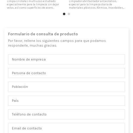
Limpia cristales multiusos estudiado
Limpiador abrillantador antiestático,
p
especialmente para la limpieza sin dejar
especial para la limpieza diaria de
s
velos, así como superficies de acero
materiales plásticos, fórmica, inoxidables,
e
inoxidable pulido y superficies esmaltadas o
cromados, espejos, madera, porcelana, y
p
de porcelana. Limpiacristales para coches
superficies en general. Exento de materias
m
Adecuado especialmente para la limpieza de
sólidas en disolución, lo cual evita velos y
l
cristales e interiores de automóviles.
residuos al secarse. Facilidad de empleo por
u
Producto Biodegradable,...
pulverización...
Formulario de consulta de producto
Por favor, rellene los siguientes campos para que podamos
responderle, muchas gracias.