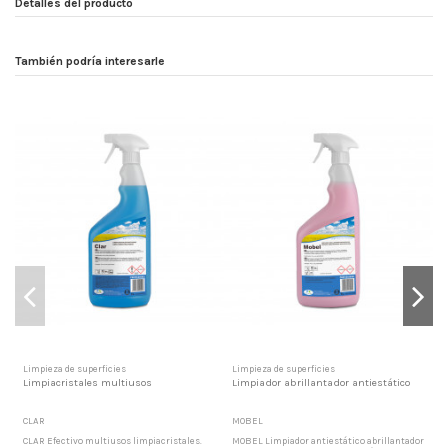
Detalles del producto
También podría interesarle
Limpieza de superficies
Limpieza de superficies
c
Limpiacristales multiusos
Limpiador abrillantador antiestático
C
CLAR
MOBEL
P
CLAR Efectivo multiusos limpiacristales.
MOBEL Limpiador antiestático abrillantador
P