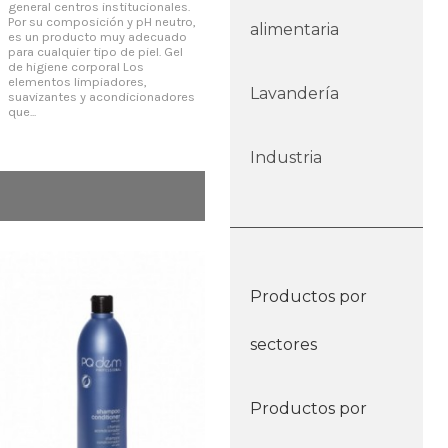
general centros institucionales.
deportivos, oficinas y en
cali
Por su composición y pH neutro,
general centros institucionales.
limp
alimentaria
es un producto muy adecuado
Por su composición y pH neutro,
rese
para cualquier tipo de piel. Gel
es un producto muy adecuado
tipo
de higiene corporal Los
para cualquier tipo de piel.
las 
elementos limpiadores,
Gel/champú de higiene corporal
des
Lavandería
suavizantes y acondicionadores
Líquido cremoso opacificado
duc
que...
con agradable esencia....
prop
Industria
Productos por
sectores
Productos por