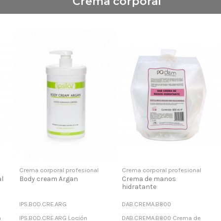
Crema corporal
Crema corporal profesional
Crema corporal profesional
al
Body cream Argan
Crema de manos
hidratante
IPS.BOD.CRE.ARG
DAB.CREMA.B800
n
IPS.BOD.CRE.ARG Loción
DAB.CREMA.B800 Crema de