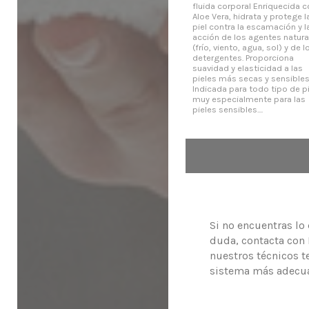
fluida corporal Enriquecida 
Aloe Vera, hidrata y protege l
piel contra la escamación y l
acción de los agentes natura
(frío, viento, agua, sol) y de l
detergentes. Proporciona
suavidad y elasticidad a las
pieles más secas y sensibles
Indicada para todo tipo de pi
muy especialmente para las
pieles sensibles....
Si no encuentras lo
duda, contacta con
nuestros técnicos t
sistema más adecua