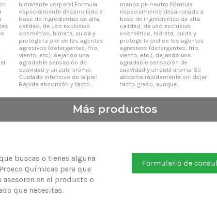
con
hidratante corporal Formula
manos pH neutro Fórmula
a
especialmente desarrollada a
especialmente desarrollada a
a
base de ingredientes de alta
base de ingredientes de alta
les
calidad, de uso exclusivo
calidad, de uso exclusivo
os
cosmético, hidrata, cuida y
cosmético, hidrata, cuida y
protege la piel de los agentes
protege la piel de los agentes
agresivos (detergentes, frío,
agresivos (detergentes, frío,
.
viento, etc), dejando una
viento, etc.), dejando una
el
agradable sensación de
agradable sensación de
suavidad y un sutil aroma.
suavidad y un sutil aroma. Se
Cuidado intensivo de la piel
absorbe rápidamente sin dejar
Rápida absorción y tacto...
tacto graso, aunque...
Más productos
 que buscas o tienes alguna
Formulario de consu
 Proeco Químicas para que
e asesoren en el producto o
do que necesitas.