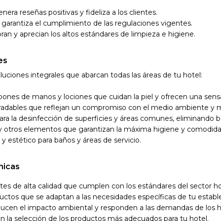
nera reseñas positivas y fideliza a los clientes.
y garantiza el cumplimiento de las regulaciones vigentes.
oran y aprecian los altos estándares de limpieza e higiene.
es
ciones integrales que abarcan todas las áreas de tu hotel:
abones de manos y lociones que cuidan la piel y ofrecen una sensa
gradables que reflejan un compromiso con el medio ambiente y m
ara la desinfección de superficies y áreas comunes, eliminando ba
s y otros elementos que garantizan la máxima higiene y comodida
y estético para baños y áreas de servicio.
micas
tes de alta calidad que cumplen con los estándares del sector ho
ductos que se adaptan a las necesidades específicas de tu establ
educen el impacto ambiental y responden a las demandas de los 
en la selección de los productos más adecuados para tu hotel.