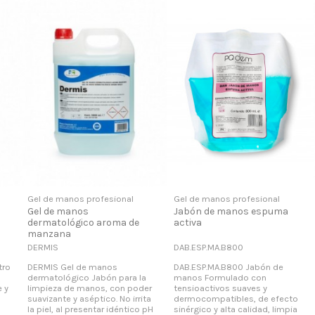
Gel de manos profesional
Gel de manos profesional
Gel de manos
Jabón de manos espuma
dermatológico aroma de
activa
manzana
DERMIS
DAB.ESP.MA.B800
tro
DERMIS Gel de manos
DAB.ESP.MA.B800 Jabón de
dermatológico Jabón para la
manos Formulado con
 y
limpieza de manos, con poder
tensioactivos suaves y
suavizante y aséptico. No irrita
dermocompatibles, de efecto
la piel, al presentar idéntico pH
sinérgico y alta calidad, limpia