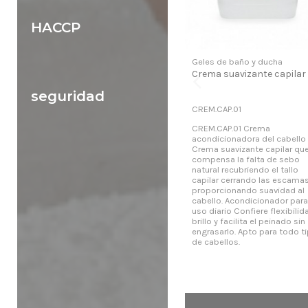
HACCP
Geles de baño y ducha
Crema suavizante capilar
seguridad
CREM.CAP.01
CREM.CAP.01 Crema
acondicionadora del cabello
Crema suavizante capilar qu
compensa la falta de sebo
natural recubriendo el tallo
capilar cerrando las escamas
proporcionando suavidad al
cabello. Acondicionador para
uso diario Confiere flexibilid
brillo y facilita el peinado sin
engrasarlo. Apto para todo t
de cabellos.