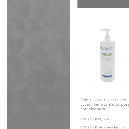
Crema corporal profesional
Loción hidratante corpor
con aloe vera
BODYMILK PQDEM
BODYMILK aloe vera Emulsió