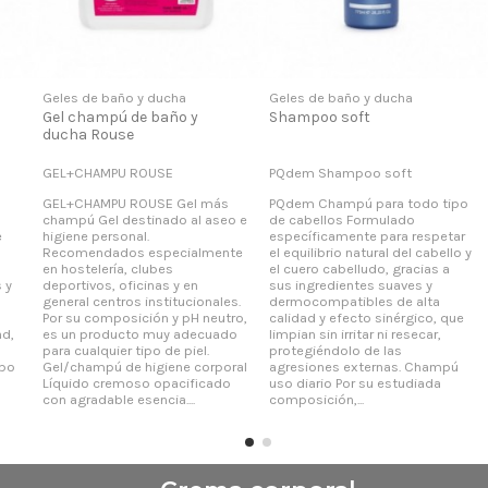
Geles de baño y ducha
Geles de baño y ducha
Gel champú de baño y
Shampoo soft
ducha Rouse
GEL+CHAMPU ROUSE
PQdem Shampoo soft
GEL+CHAMPU ROUSE Gel más
PQdem Champú para todo tipo
champú Gel destinado al aseo e
de cabellos Formulado
e
higiene personal.
específicamente para respetar
Recomendados especialmente
el equilibrio natural del cabello y
en hostelería, clubes
el cuero cabelludo, gracias a
 y
deportivos, oficinas y en
sus ingredientes suaves y
general centros institucionales.
dermocompatibles de alta
Por su composición y pH neutro,
calidad y efecto sinérgico, que
ad,
es un producto muy adecuado
limpian sin irritar ni resecar,
para cualquier tipo de piel.
protegiéndolo de las
ipo
Gel/champú de higiene corporal
agresiones externas. Champú
Líquido cremoso opacificado
uso diario Por su estudiada
con agradable esencia....
composición,...