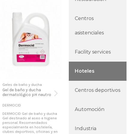
Centros
asistenciales
Facility services
Hoteles
Geles de baño y ducha
Geles de baño y ducha
Gel
Centros deportivos
Gel de baño y ducha
Gel champú de baño y
Bat
dermatológico pH neutro
ducha Rouse
DERMOCID
GEL+CHAMPU ROUSE
PQd
Automoción
DERMOCID Gel de baño y ducha
GEL+CHAMPU ROUSE Gel más
PQd
Gel destinado al aseo e higiene
champú Gel destinado al aseo e
de 
personal. Recomendados
higiene personal.
con
especialmente en hostelería,
Recomendados especialmente
ing
Industria
clubes deportivos, oficinas y en
en hostelería, clubes
der