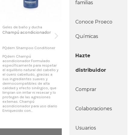
familias
Conoce Proeco
Geles de baño y ducha
Geles de baño y ducha
Gel
Champú acondicionador
Acondicionador capilar
Cha
Químicas
cab
PQdem Shampoo Conditioner
PQdem Conditioner
CHA
Hazte
PQdem Champú
PQdem Acondicionador capilar
CHA
acondicionador Formulado
Acondicionador capilar
For
específicamente para respetar
enriquecido con Hidrolizado de
para
distribuidor
el equilibrio natural del cabello y
seda que suaviza, acondiciona y
natu
el cuero cabelludo, gracias a
desenreda el cabello sin
cabe
sus ingredientes suaves y
engrasarlo, dejando una
ing
dermocompatibles de alta
suavidad y brillo excepcionales.
der
calidad y efecto sinérgico, que
Sus agentes suavizantes y
cali
Comprar
limpian sin irritar ni resecar y lo
acondicionadores reestructuran
limp
protegen de las agresiones
y reparan la fibra capilar
pro
externas. Champú
ayudando a recuperar las
agr
acondicionador para uso diario
puntas abiertas, así como a
uso 
Colaboraciones
Enriquecido con...
mantener la integridad...
comp
Usuarios