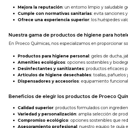
Mejora la reputación
: un entorno limpio y saludable ge
Cumple con normativas sanitarias
: evita sanciones 
Ofrece una experiencia superior
: los huéspedes val
Nuestra gama de productos de higiene para hotel
En Proeco Químicas, nos especializamos en proporcionar solu
Productos para higiene personal
: geles de ducha, j
Amenities ecológicos
: opciones sostenibles y biode
Desinfectantes y sanitizantes
: productos eficaces p
Artículos de higiene desechables
: toallas, pañuelo
Dispensadores y accesorios
: equipamiento funcional 
Beneficios de elegir los productos de Proeco Quí
Calidad superior
: productos formulados con ingredien
Variedad y personalización
: amplia selección de pro
Compromiso ecológico
: opciones sostenibles que r
Asesoramiento profesional
: nuestro equipo te guía 