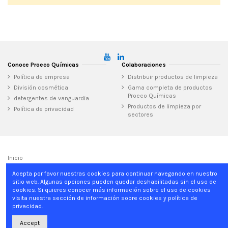
Conoce Proeco Químicas
Colaboraciones
Política de empresa
Distribuir productos de limpieza
División cosmética
Gama completa de productos
Proeco Químicas
detergentes de vanguardia
Productos de limpieza por
Política de privacidad
sectores
Inicio
Acepta por favor nuestras cookies para continuar navegando en nuestro
sitio web. Algunas opciones pueden quedar deshabilitadas sin el uso de
Proeco Químicas
Can Clapers, 28, 08181 Sentmenat, Barcelona - Spain
cookies. Si quieres conocer más información sobre el uso de cookies
+34 937 15 04 02
info@proecoquimicas.com
visita nuestra sección de información sobre cookies y política de
privacidad.
Accept